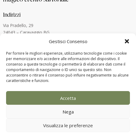
Indirizzi
Via Pradello, 29
24043 – Caravaggio BG
Umbertide – 06019 (PG)
Gestisci Consenso
Lugano, Svizzera
Per fornire le migliori esperienze, utilizziamo tecnologie come i cookie
per memorizzare e/o accedere alle informazioni del dispositivo. Il
Contatti
consenso a queste tecnologie ci permetterà di elaborare dati come il
comportamento di navigazione o ID unici su questo sito. Non
alberto.menegardi@gmail.com
acconsentire o ritirare il consenso può influire negativamente su alcune
+39 338 880 8773
caratteristiche e funzioni.
Accetta
Nega
Visualizza le preferenze
2025 © Alberto Menegardi – P.IVA:
03821560160 – Designed by