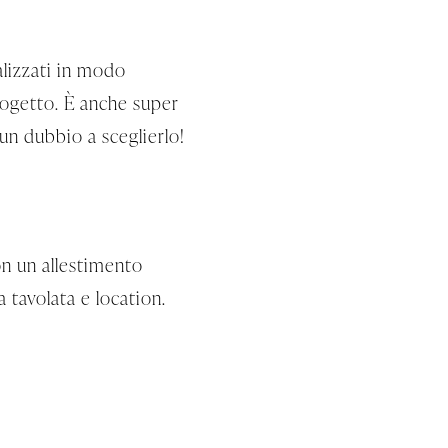
alizzati in modo
progetto. È anche super
cun dubbio a sceglierlo!
on un allestimento
a tavolata e location.