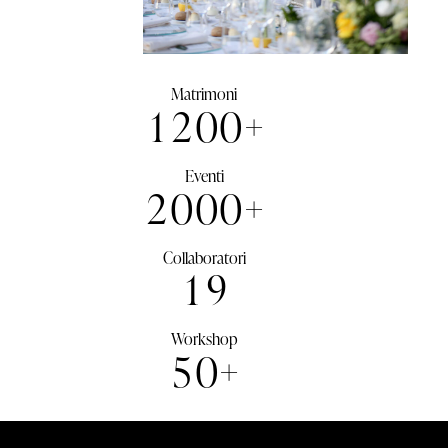
Matrimoni
1
2
0
0
+
Eventi
2
0
0
0
+
Collaboratori
1
9
Workshop
5
0
+