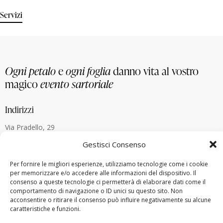
Servizi
Ogni petalo
e
ogni foglia
danno vita al vostro
magico
evento sartoriale
Indirizzi
Via Pradello, 29
24043 – Caravaggio BG
Gestisci Consenso
Umbertide – 06019 (PG)
Lugano, Svizzera
Per fornire le migliori esperienze, utilizziamo tecnologie come i cookie
per memorizzare e/o accedere alle informazioni del dispositivo. Il
consenso a queste tecnologie ci permetterà di elaborare dati come il
Contatti
comportamento di navigazione o ID unici su questo sito. Non
acconsentire o ritirare il consenso può influire negativamente su alcune
alberto.menegardi@gmail.com
caratteristiche e funzioni.
+39 338 880 8773