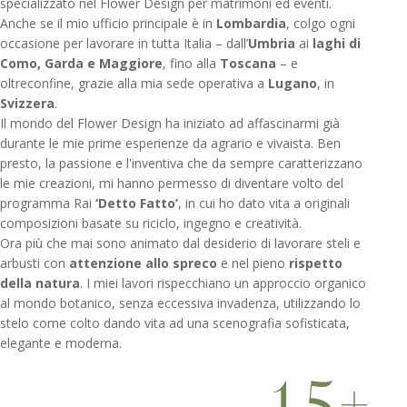
specializzato nel Flower Design per matrimoni ed eventi.
Anche se il mio ufficio principale è in
Lombardia
, colgo ogni
occasione per lavorare in tutta Italia – dall’
Umbria
ai
laghi di
Como, Garda e Maggiore
, fino alla
Toscana
– e
oltreconfine, grazie alla mia sede operativa a
Lugano
, in
Svizzera
.
Il mondo del Flower Design ha iniziato ad affascinarmi già
durante le mie prime esperienze da agrario e vivaista. Ben
presto, la passione e l'inventiva che da sempre caratterizzano
le mie creazioni, mi hanno permesso di diventare volto del
programma Rai
‘Detto Fatto‘
, in cui ho dato vita a originali
composizioni basate su riciclo, ingegno e creatività.
Ora più che mai sono animato dal desiderio di lavorare steli e
arbusti con
attenzione allo spreco
e nel pieno
rispetto
della natura
. I miei lavori rispecchiano un approccio organico
al mondo botanico, senza eccessiva invadenza, utilizzando lo
stelo come colto dando vita ad una scenografia sofisticata,
elegante e moderna.
1
5
+