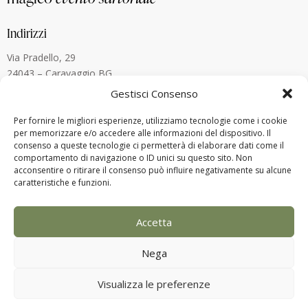
Indirizzi
Via Pradello, 29
24043 – Caravaggio BG
Umbertide – 06019 (PG)
Gestisci Consenso
Lugano, Svizzera
Per fornire le migliori esperienze, utilizziamo tecnologie come i cookie
per memorizzare e/o accedere alle informazioni del dispositivo. Il
Contatti
consenso a queste tecnologie ci permetterà di elaborare dati come il
comportamento di navigazione o ID unici su questo sito. Non
alberto.menegardi@gmail.com
acconsentire o ritirare il consenso può influire negativamente su alcune
+39 338 880 8773
caratteristiche e funzioni.
Accetta
Nega
Visualizza le preferenze
2025 © Alberto Menegardi – P.IVA:
03821560160 – Designed by