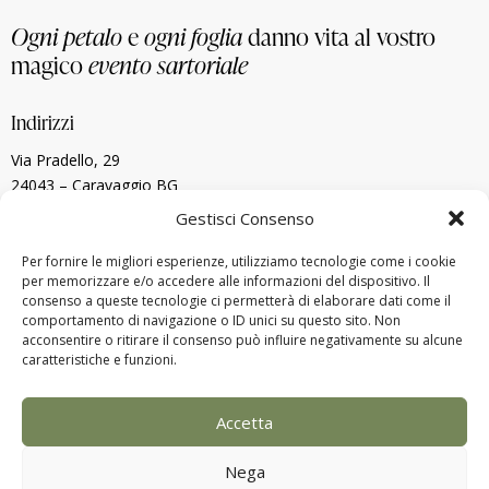
Ogni petalo
e
ogni foglia
danno vita al vostro
magico
evento sartoriale
Indirizzi
Via Pradello, 29
24043 – Caravaggio BG
Umbertide – 06019 (PG)
Gestisci Consenso
Lugano, Svizzera
Per fornire le migliori esperienze, utilizziamo tecnologie come i cookie
per memorizzare e/o accedere alle informazioni del dispositivo. Il
Contatti
consenso a queste tecnologie ci permetterà di elaborare dati come il
comportamento di navigazione o ID unici su questo sito. Non
alberto.menegardi@gmail.com
acconsentire o ritirare il consenso può influire negativamente su alcune
+39 338 880 8773
caratteristiche e funzioni.
Accetta
Nega